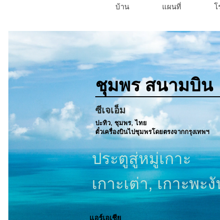
บ้าน
แผนที่
โ
ชุมพร
สนามบิน
ซีเจเอ็ม
ปะทิว, ชุมพร, ไทย
ตั๋วเครื่องบินไปชุมพรโดยตรงจากกรุงเทพฯ
ประตูสู่หมู่เกาะ
เกาะเต่า
, เกาะพะง
แอร์เอเชีย