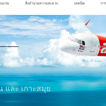
รงแรม
สิ่งอำนวยความสะดวก
เทคนิค
กา
ัน และ เกาะสมุย